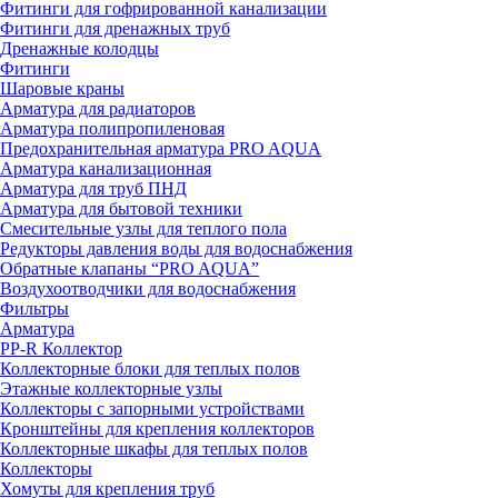
Фитинги для гофрированной канализации
Фитинги для дренажных труб
Дренажные колодцы
Фитинги
Шаровые краны
Арматура для радиаторов
Арматура полипропиленовая
Предохранительная арматура PRO AQUA
Арматура канализационная
Арматура для труб ПНД
Арматура для бытовой техники
Смесительные узлы для теплого пола
Редукторы давления воды для водоснабжения
Обратные клапаны “PRO AQUA”
Воздухоотводчики для водоснабжения
Фильтры
Арматура
PP-R Коллектор
Коллекторные блоки для теплых полов
Этажные коллекторные узлы
Коллекторы с запорными устройствами
Кронштейны для крепления коллекторов
Коллекторные шкафы для теплых полов
Коллекторы
Хомуты для крепления труб