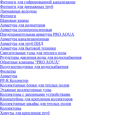
Фитинги для гофрированной канализации
Фитинги для дренажных труб
Дренажные колодцы
Фитинги
Шаровые краны
Арматура для радиаторов
Арматура полипропиленовая
Предохранительная арматура PRO AQUA
Арматура канализационная
Арматура для труб ПНД
Арматура для бытовой техники
Смесительные узлы для теплого пола
Редукторы давления воды для водоснабжения
Обратные клапаны “PRO AQUA”
Воздухоотводчики для водоснабжения
Фильтры
Арматура
PP-R Коллектор
Коллекторные блоки для теплых полов
Этажные коллекторные узлы
Коллекторы с запорными устройствами
Кронштейны для крепления коллекторов
Коллекторные шкафы для теплых полов
Коллекторы
Хомуты для крепления труб