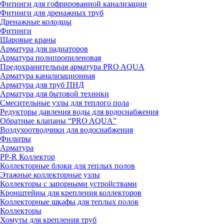
Фитинги для гофрированной канализации
Фитинги для дренажных труб
Дренажные колодцы
Фитинги
Шаровые краны
Арматура для радиаторов
Арматура полипропиленовая
Предохранительная арматура PRO AQUA
Арматура канализационная
Арматура для труб ПНД
Арматура для бытовой техники
Смесительные узлы для теплого пола
Редукторы давления воды для водоснабжения
Обратные клапаны “PRO AQUA”
Воздухоотводчики для водоснабжения
Фильтры
Арматура
PP-R Коллектор
Коллекторные блоки для теплых полов
Этажные коллекторные узлы
Коллекторы с запорными устройствами
Кронштейны для крепления коллекторов
Коллекторные шкафы для теплых полов
Коллекторы
Хомуты для крепления труб