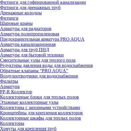
Фитинги для гофрированной канализации
Фитинги для дренажных труб
Дренажные колодцы
Фитинги
Шаровые краны
Арматура для радиаторов
Арматура полипропиленовая
Предохранительная арматура PRO AQUA
Арматура канализационная
Арматура для труб ПНД
Арматура для бытовой техники
Смесительные узлы для теплого пола
Редукторы давления воды для водоснабжения
Обратные клапаны “PRO AQUA”
Воздухоотводчики для водоснабжения
Фильтры
Арматура
PP-R Коллектор
Коллекторные блоки для теплых полов
Этажные коллекторные узлы
Коллекторы с запорными устройствами
Кронштейны для крепления коллекторов
Коллекторные шкафы для теплых полов
Коллекторы
Хомуты для крепления труб