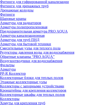
Фитинги для гофрированной канализации
Фитинги для дренажных труб
Дренажные колодцы
Фитинги
Шаровые краны
Арматура для радиаторов
Арматура полипропиленовая
Предохранительная арматура PRO AQUA
Арматура канализационная
Арматура для труб ПНД
Арматура для бытовой техники
Смесительные узлы для теплого пола
Редукторы давления воды для водоснабжения
Обратные клапаны “PRO AQUA”
Воздухоотводчики для водоснабжения
Фильтры
Арматура
PP-R Коллектор
Коллекторные блоки для теплых полов
Этажные коллекторные узлы
Коллекторы с запорными устройствами
Кронштейны для крепления коллекторов
Коллекторные шкафы для теплых полов
Коллекторы
Хомуты для крепления труб