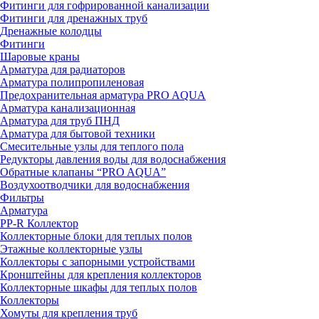
Фитинги для гофрированной канализации
Фитинги для дренажных труб
Дренажные колодцы
Фитинги
Шаровые краны
Арматура для радиаторов
Арматура полипропиленовая
Предохранительная арматура PRO AQUA
Арматура канализационная
Арматура для труб ПНД
Арматура для бытовой техники
Смесительные узлы для теплого пола
Редукторы давления воды для водоснабжения
Обратные клапаны “PRO AQUA”
Воздухоотводчики для водоснабжения
Фильтры
Арматура
PP-R Коллектор
Коллекторные блоки для теплых полов
Этажные коллекторные узлы
Коллекторы с запорными устройствами
Кронштейны для крепления коллекторов
Коллекторные шкафы для теплых полов
Коллекторы
Хомуты для крепления труб