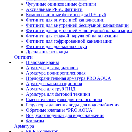
Чугунные оцинкованные фитинги
Аксиальные PPSU фитинги
Компрессионные фитинги для ПЭ труб
Фитинги для внутренней канализации
Фитинги для внутренней бесшумной канализации
Фитинги для внутренней малошумной канализации
Фитинги для гладкой наружной канализации
Фитинги для гофрированной канализации
Фитинги для дренажных труб
Дренажные колодцы
Фитинги
Шаровые краны
Арматура для радиаторов
Арматура полипропиленовая
Предохранительная арматура PRO AQUA
Арматура канализационная
Арматура для труб ПНД
Арматура для бытовой техники
Смесительные узлы для теплого пола
Редукторы давления воды для водоснабжения
Обратные клапаны “PRO AQUA”
Воздухоотводчики для водоснабжения
Фильтры
Арматура
PP-R Коллектор