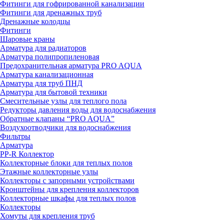
Фитинги для гофрированной канализации
Фитинги для дренажных труб
Дренажные колодцы
Фитинги
Шаровые краны
Арматура для радиаторов
Арматура полипропиленовая
Предохранительная арматура PRO AQUA
Арматура канализационная
Арматура для труб ПНД
Арматура для бытовой техники
Смесительные узлы для теплого пола
Редукторы давления воды для водоснабжения
Обратные клапаны “PRO AQUA”
Воздухоотводчики для водоснабжения
Фильтры
Арматура
PP-R Коллектор
Коллекторные блоки для теплых полов
Этажные коллекторные узлы
Коллекторы с запорными устройствами
Кронштейны для крепления коллекторов
Коллекторные шкафы для теплых полов
Коллекторы
Хомуты для крепления труб