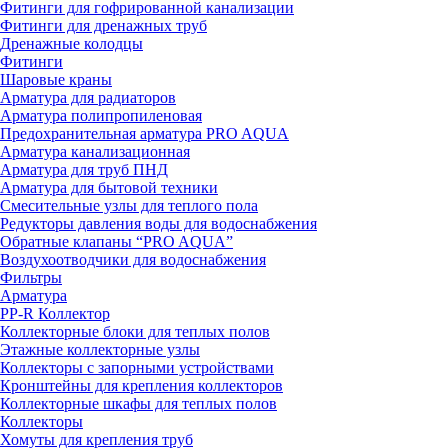
Фитинги для гофрированной канализации
Фитинги для дренажных труб
Дренажные колодцы
Фитинги
Шаровые краны
Арматура для радиаторов
Арматура полипропиленовая
Предохранительная арматура PRO AQUA
Арматура канализационная
Арматура для труб ПНД
Арматура для бытовой техники
Смесительные узлы для теплого пола
Редукторы давления воды для водоснабжения
Обратные клапаны “PRO AQUA”
Воздухоотводчики для водоснабжения
Фильтры
Арматура
PP-R Коллектор
Коллекторные блоки для теплых полов
Этажные коллекторные узлы
Коллекторы с запорными устройствами
Кронштейны для крепления коллекторов
Коллекторные шкафы для теплых полов
Коллекторы
Хомуты для крепления труб