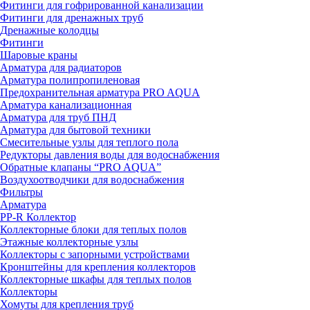
Фитинги для гофрированной канализации
Фитинги для дренажных труб
Дренажные колодцы
Фитинги
Шаровые краны
Арматура для радиаторов
Арматура полипропиленовая
Предохранительная арматура PRO AQUA
Арматура канализационная
Арматура для труб ПНД
Арматура для бытовой техники
Смесительные узлы для теплого пола
Редукторы давления воды для водоснабжения
Обратные клапаны “PRO AQUA”
Воздухоотводчики для водоснабжения
Фильтры
Арматура
PP-R Коллектор
Коллекторные блоки для теплых полов
Этажные коллекторные узлы
Коллекторы с запорными устройствами
Кронштейны для крепления коллекторов
Коллекторные шкафы для теплых полов
Коллекторы
Хомуты для крепления труб