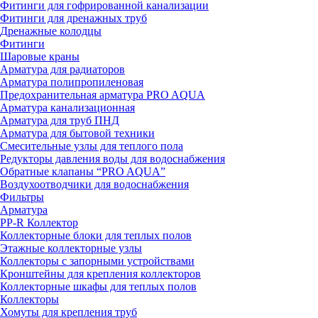
Фитинги для гофрированной канализации
Фитинги для дренажных труб
Дренажные колодцы
Фитинги
Шаровые краны
Арматура для радиаторов
Арматура полипропиленовая
Предохранительная арматура PRO AQUA
Арматура канализационная
Арматура для труб ПНД
Арматура для бытовой техники
Смесительные узлы для теплого пола
Редукторы давления воды для водоснабжения
Обратные клапаны “PRO AQUA”
Воздухоотводчики для водоснабжения
Фильтры
Арматура
PP-R Коллектор
Коллекторные блоки для теплых полов
Этажные коллекторные узлы
Коллекторы с запорными устройствами
Кронштейны для крепления коллекторов
Коллекторные шкафы для теплых полов
Коллекторы
Хомуты для крепления труб