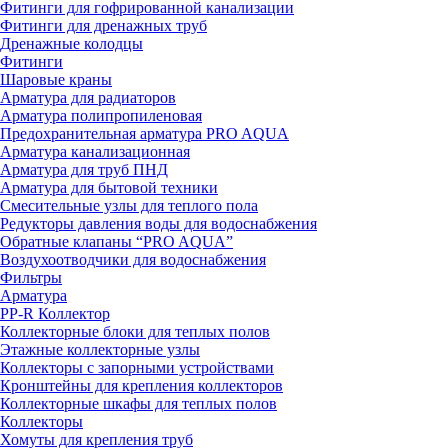
Фитинги для гофрированной канализации
Фитинги для дренажных труб
Дренажные колодцы
Фитинги
Шаровые краны
Арматура для радиаторов
Арматура полипропиленовая
Предохранительная арматура PRO AQUA
Арматура канализационная
Арматура для труб ПНД
Арматура для бытовой техники
Смесительные узлы для теплого пола
Редукторы давления воды для водоснабжения
Обратные клапаны “PRO AQUA”
Воздухоотводчики для водоснабжения
Фильтры
Арматура
PP-R Коллектор
Коллекторные блоки для теплых полов
Этажные коллекторные узлы
Коллекторы с запорными устройствами
Кронштейны для крепления коллекторов
Коллекторные шкафы для теплых полов
Коллекторы
Хомуты для крепления труб