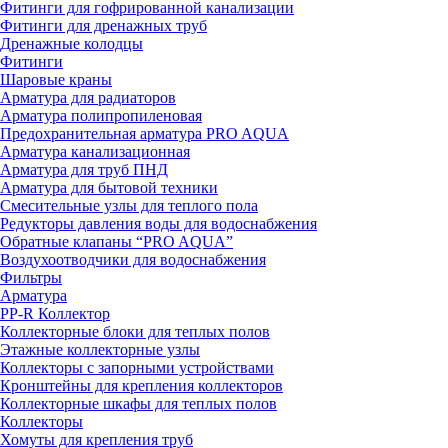
Фитинги для гофрированной канализации
Фитинги для дренажных труб
Дренажные колодцы
Фитинги
Шаровые краны
Арматура для радиаторов
Арматура полипропиленовая
Предохранительная арматура PRO AQUA
Арматура канализационная
Арматура для труб ПНД
Арматура для бытовой техники
Смесительные узлы для теплого пола
Редукторы давления воды для водоснабжения
Обратные клапаны “PRO AQUA”
Воздухоотводчики для водоснабжения
Фильтры
Арматура
PP-R Коллектор
Коллекторные блоки для теплых полов
Этажные коллекторные узлы
Коллекторы с запорными устройствами
Кронштейны для крепления коллекторов
Коллекторные шкафы для теплых полов
Коллекторы
Хомуты для крепления труб