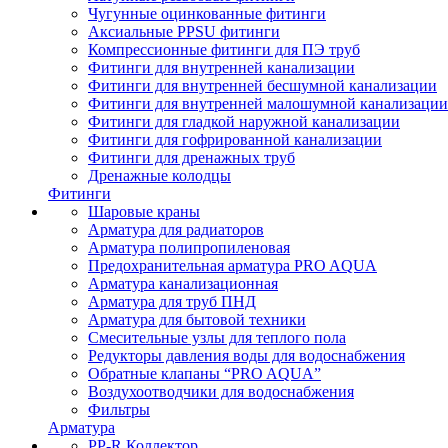
Чугунные оцинкованные фитинги
Аксиальные PPSU фитинги
Компрессионные фитинги для ПЭ труб
Фитинги для внутренней канализации
Фитинги для внутренней бесшумной канализации
Фитинги для внутренней малошумной канализации
Фитинги для гладкой наружной канализации
Фитинги для гофрированной канализации
Фитинги для дренажных труб
Дренажные колодцы
Фитинги
Шаровые краны
Арматура для радиаторов
Арматура полипропиленовая
Предохранительная арматура PRO AQUA
Арматура канализационная
Арматура для труб ПНД
Арматура для бытовой техники
Смесительные узлы для теплого пола
Редукторы давления воды для водоснабжения
Обратные клапаны “PRO AQUA”
Воздухоотводчики для водоснабжения
Фильтры
Арматура
PP-R Коллектор