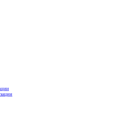
ации
зации