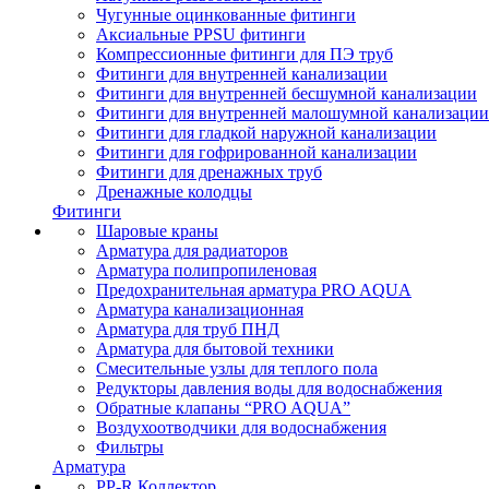
Чугунные оцинкованные фитинги
Аксиальные PPSU фитинги
Компрессионные фитинги для ПЭ труб
Фитинги для внутренней канализации
Фитинги для внутренней бесшумной канализации
Фитинги для внутренней малошумной канализации
Фитинги для гладкой наружной канализации
Фитинги для гофрированной канализации
Фитинги для дренажных труб
Дренажные колодцы
Фитинги
Шаровые краны
Арматура для радиаторов
Арматура полипропиленовая
Предохранительная арматура PRO AQUA
Арматура канализационная
Арматура для труб ПНД
Арматура для бытовой техники
Смесительные узлы для теплого пола
Редукторы давления воды для водоснабжения
Обратные клапаны “PRO AQUA”
Воздухоотводчики для водоснабжения
Фильтры
Арматура
PP-R Коллектор