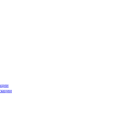
ации
зации