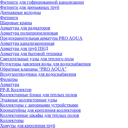
Фитинги для гофрированной канализации
Фитинги для дренажных труб
Дренажные колодцы
Фитинги
Шаровые краны
Арматура для радиаторов
Арматура полипропиленовая
Предохранительная арматура PRO AQUA
Арматура канализационная
Арматура для труб ПНД
Арматура для бытовой техники
Смесительные узлы для теплого пола
Редукторы давления воды для водоснабжения
Обратные клапаны “PRO AQUA”
Воздухоотводчики для водоснабжения
Фильтры
Арматура
PP-R Коллектор
Коллекторные блоки для теплых полов
Этажные коллекторные узлы
Коллекторы с запорными устройствами
Кронштейны для крепления коллекторов
Коллекторные шкафы для теплых полов
Коллекторы
Хомуты для крепления труб