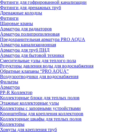
Фитинги для гофрированной канализации
Фитинги для дренажных труб
Дренажные колодцы
Фитинги
Шаровые краны
Арматура для радиаторов
Арматура полипропиленовая
Предохранительная арматура PRO AQUA
Арматура канализационная
Арматура для труб ПНД
Арматура для бытовой техники
Смесительные узлы для теплого пола
Редукторы давления воды для водоснабжения
Обратные клапаны “PRO AQUA”
Воздухоотводчики для водоснабжения
Фильтры
Арматура
PP-R Коллектор
Коллекторные блоки для теплых полов
Этажные коллекторные узлы
Коллекторы с запорными устройствами
Кронштейны для крепления коллекторов
Коллекторные шкафы для теплых полов
Коллекторы
Хомуты для крепления труб