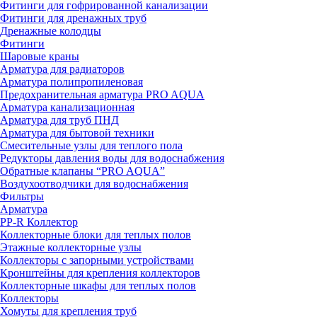
Фитинги для гофрированной канализации
Фитинги для дренажных труб
Дренажные колодцы
Фитинги
Шаровые краны
Арматура для радиаторов
Арматура полипропиленовая
Предохранительная арматура PRO AQUA
Арматура канализационная
Арматура для труб ПНД
Арматура для бытовой техники
Смесительные узлы для теплого пола
Редукторы давления воды для водоснабжения
Обратные клапаны “PRO AQUA”
Воздухоотводчики для водоснабжения
Фильтры
Арматура
PP-R Коллектор
Коллекторные блоки для теплых полов
Этажные коллекторные узлы
Коллекторы с запорными устройствами
Кронштейны для крепления коллекторов
Коллекторные шкафы для теплых полов
Коллекторы
Хомуты для крепления труб