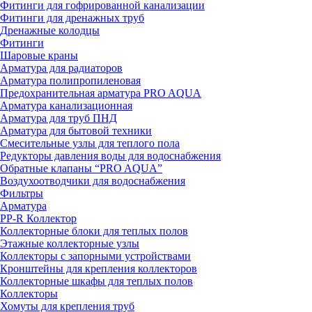
Фитинги для гофрированной канализации
Фитинги для дренажных труб
Дренажные колодцы
Фитинги
Шаровые краны
Арматура для радиаторов
Арматура полипропиленовая
Предохранительная арматура PRO AQUA
Арматура канализационная
Арматура для труб ПНД
Арматура для бытовой техники
Смесительные узлы для теплого пола
Редукторы давления воды для водоснабжения
Обратные клапаны “PRO AQUA”
Воздухоотводчики для водоснабжения
Фильтры
Арматура
PP-R Коллектор
Коллекторные блоки для теплых полов
Этажные коллекторные узлы
Коллекторы с запорными устройствами
Кронштейны для крепления коллекторов
Коллекторные шкафы для теплых полов
Коллекторы
Хомуты для крепления труб