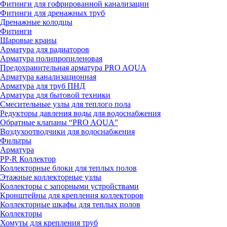
Фитинги для гофрированной канализации
Фитинги для дренажных труб
Дренажные колодцы
Фитинги
Шаровые краны
Арматура для радиаторов
Арматура полипропиленовая
Предохранительная арматура PRO AQUA
Арматура канализационная
Арматура для труб ПНД
Арматура для бытовой техники
Смесительные узлы для теплого пола
Редукторы давления воды для водоснабжения
Обратные клапаны “PRO AQUA”
Воздухоотводчики для водоснабжения
Фильтры
Арматура
PP-R Коллектор
Коллекторные блоки для теплых полов
Этажные коллекторные узлы
Коллекторы с запорными устройствами
Кронштейны для крепления коллекторов
Коллекторные шкафы для теплых полов
Коллекторы
Хомуты для крепления труб