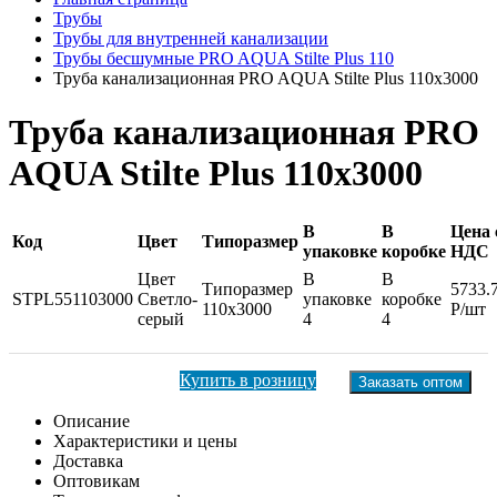
Трубы
Трубы для внутренней канализации
Трубы бесшумные PRO AQUA Stilte Plus 110
Труба канализационная PRO AQUA Stilte Plus 110x3000
Труба канализационная PRO
AQUA Stilte Plus 110x3000
В
В
Цена 
Код
Цвет
Типоразмер
упаковке
коробке
НДС
Цвет
В
В
Типоразмер
5733.
STPL551103000
Светло-
упаковке
коробке
110x3000
Р/шт
серый
4
4
Купить в розницу
Заказать оптом
Описание
Характеристики и цены
Доставка
Оптовикам