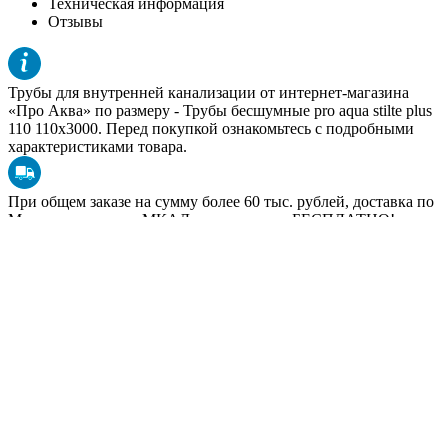
Техническая информация
Отзывы
Трубы для внутренней канализации от интернет-магазина
«Про Аква» по размеру -
Трубы бесшумные pro aqua stilte plus
110 110x3000
. Перед покупкой ознакомьтесь с подробными
характеристиками товара.
При общем заказе на сумму более 60 тыс. рублей, доставка по
Москве в пределах МКАД производится БЕСПЛАТНО!
Подробнее условия доставки в других регионах в разделе
«
Доставка
».
Чтобы купить
Трубы для внутренней канализации
или
получить дополнительную консультацию по размерам товара,
позвоните по телефону ☎
+7 (495) 602-95-73
Стоимость товара Трубы бесшумные PRO AQUA Stilte Plus
110 доступна для оптовых покупателей после регистрации на
нашем сайте.