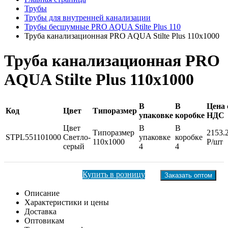
Трубы
Трубы для внутренней канализации
Трубы бесшумные PRO AQUA Stilte Plus 110
Труба канализационная PRO AQUA Stilte Plus 110x1000
Труба канализационная PRO
AQUA Stilte Plus 110x1000
В
В
Цена 
Код
Цвет
Типоразмер
упаковке
коробке
НДС
Цвет
В
В
Типоразмер
2153.
STPL551101000
Светло-
упаковке
коробке
110x1000
Р/шт
серый
4
4
Купить в розницу
Заказать оптом
Описание
Характеристики и цены
Доставка
Оптовикам