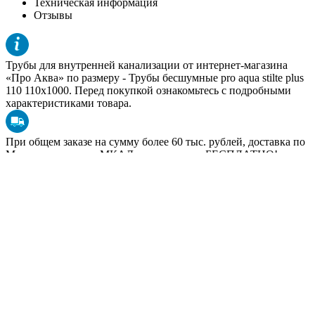
Техническая информация
Отзывы
Трубы для внутренней канализации от интернет-магазина
«Про Аква» по размеру -
Трубы бесшумные pro aqua stilte plus
110 110x1000
. Перед покупкой ознакомьтесь с подробными
характеристиками товара.
При общем заказе на сумму более 60 тыс. рублей, доставка по
Москве в пределах МКАД производится БЕСПЛАТНО!
Подробнее условия доставки в других регионах в разделе
«
Доставка
».
Чтобы купить
Трубы для внутренней канализации
или
получить дополнительную консультацию по размерам товара,
позвоните по телефону ☎
+7 (495) 602-95-73
Стоимость товара Трубы бесшумные PRO AQUA Stilte Plus
110 доступна для оптовых покупателей после регистрации на
нашем сайте.