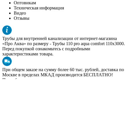
Оптовикам
Техническая информация
Видео
Отзывы
Трубы для внутренней канализации от интернет-магазина
«Про Аква» по размеру -
Трубы 110 pro aqua comfort 110x3000
.
Перед покупкой ознакомьтесь с подробными
характеристиками товара.
При общем заказе на сумму более 60 тыс. рублей, доставка по
Москве в пределах МКАД производится БЕСПЛАТНО!
Подробнее условия доставки в других регионах в разделе
«
Доставка
».
Чтобы купить
Трубы для внутренней канализации
или
получить дополнительную консультацию по размерам товара,
позвоните по телефону ☎
+7 (495) 602-95-73
Стоимость товара Трубы 110 PRO AQUA Comfort доступна