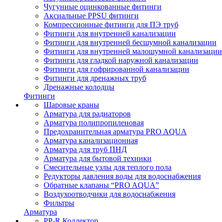
Чугунные оцинкованные фитинги
Аксиальные PPSU фитинги
Компрессионные фитинги для ПЭ труб
Фитинги для внутренней канализации
Фитинги для внутренней бесшумной канализации
Фитинги для внутренней малошумной канализации
Фитинги для гладкой наружной канализации
Фитинги для гофрированной канализации
Фитинги для дренажных труб
Дренажные колодцы
Фитинги
Шаровые краны
Арматура для радиаторов
Арматура полипропиленовая
Предохранительная арматура PRO AQUA
Арматура канализационная
Арматура для труб ПНД
Арматура для бытовой техники
Смесительные узлы для теплого пола
Редукторы давления воды для водоснабжения
Обратные клапаны “PRO AQUA”
Воздухоотводчики для водоснабжения
Фильтры
Арматура
PP-R Коллектор