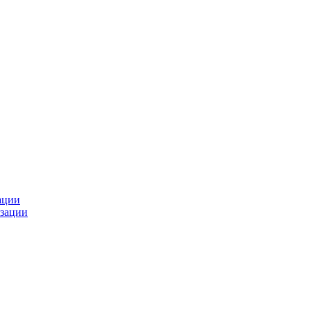
ации
зации