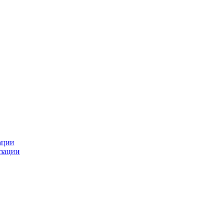
ации
зации