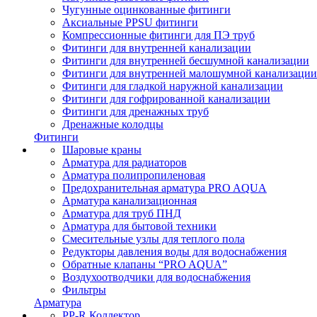
Чугунные оцинкованные фитинги
Аксиальные PPSU фитинги
Компрессионные фитинги для ПЭ труб
Фитинги для внутренней канализации
Фитинги для внутренней бесшумной канализации
Фитинги для внутренней малошумной канализации
Фитинги для гладкой наружной канализации
Фитинги для гофрированной канализации
Фитинги для дренажных труб
Дренажные колодцы
Фитинги
Шаровые краны
Арматура для радиаторов
Арматура полипропиленовая
Предохранительная арматура PRO AQUA
Арматура канализационная
Арматура для труб ПНД
Арматура для бытовой техники
Смесительные узлы для теплого пола
Редукторы давления воды для водоснабжения
Обратные клапаны “PRO AQUA”
Воздухоотводчики для водоснабжения
Фильтры
Арматура
PP-R Коллектор