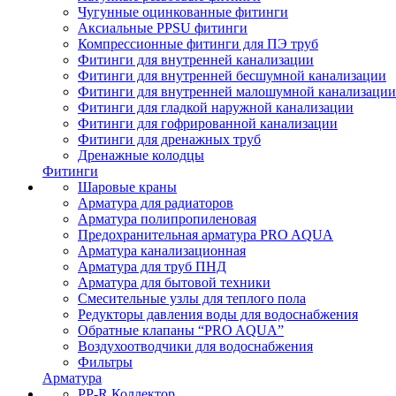
Чугунные оцинкованные фитинги
Аксиальные PPSU фитинги
Компрессионные фитинги для ПЭ труб
Фитинги для внутренней канализации
Фитинги для внутренней бесшумной канализации
Фитинги для внутренней малошумной канализации
Фитинги для гладкой наружной канализации
Фитинги для гофрированной канализации
Фитинги для дренажных труб
Дренажные колодцы
Фитинги
Шаровые краны
Арматура для радиаторов
Арматура полипропиленовая
Предохранительная арматура PRO AQUA
Арматура канализационная
Арматура для труб ПНД
Арматура для бытовой техники
Смесительные узлы для теплого пола
Редукторы давления воды для водоснабжения
Обратные клапаны “PRO AQUA”
Воздухоотводчики для водоснабжения
Фильтры
Арматура
PP-R Коллектор