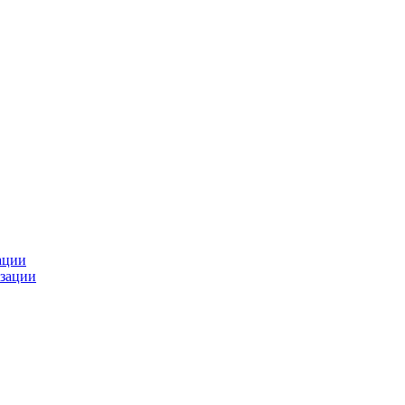
ации
зации