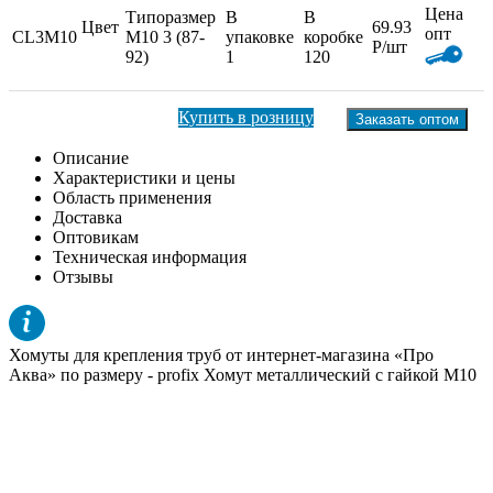
Цена
Типоразмер
В
В
Цвет
69.93
опт
CL3M10
М10 3 (87-
упаковке
коробке
Р/шт
92)
1
120
Купить в розницу
Заказать оптом
Описание
Характеристики и цены
Область применения
Доставка
Оптовикам
Техническая информация
Отзывы
Хомуты для крепления труб от интернет-магазина «Про
Аква» по размеру -
profix Хомут металлический с гайкой М10
3 (87-92)
. Перед покупкой ознакомьтесь с подробными
характеристиками товара.
При общем заказе на сумму более 60 тыс. рублей, доставка по