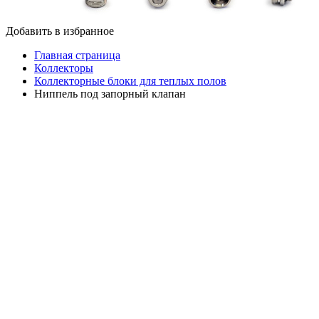
Добавить в избранное
Главная страница
Коллекторы
Коллекторные блоки для теплых полов
Ниппель под запорный клапан
Ниппель под запорный
клапан
Ниппель под запорный клапан
Цена
В
В
Код
Цвет
Типоразмер
с
упаковке
коробке
НДС
Цена
Код
В
В
с
VTP.1000.NTV.IP
Цвет
Типоразмер
упаковке
коробке
НДС
Добавить в
M30х1,5
10
800
160.45
избранное
Р
/шт