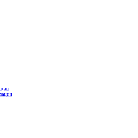
ации
зации