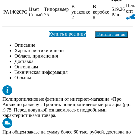
Цен
В
В
Цвет
Типоразмер
519.26
опт
PA14020PG
упаковке
коробке
Серый
75
Р/шт
2
8
Купить в розницу
Заказать оптом
Описание
Характеристики и цены
Область применения
Доставка
Оптовикам
Техническая информация
Отзывы
Полипропиленовые фитинги от интернет-магазина «Про
Аква» по размеру -
Тройник полипропиленовый pro aqua (pp-
r) 75
. Перед покупкой ознакомьтесь с подробными
характеристиками товара.
При общем заказе на сумму более 60 тыс. рублей, доставка по