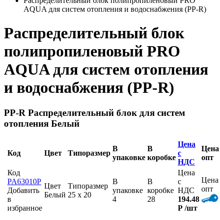
Распределительный блок полипропиленовый PRO
AQUA для систем отопления и водоснабжения (PP-R)
Распределительный блок
полипропиленовый PRO
AQUA для систем отопления
и водоснабжения (PP-R)
PP-R Распределительный блок для систем
отопления Белый
Цена
В
В
Цена
Код
Цвет
Типоразмер
с
упаковке
коробке
опт
НДС
Код
Цена
Цена
PA63010P
В
В
с
Цвет
Типоразмер
опт
Добавить
упаковке
коробке
НДС
Белый
25 x 20
в
4
28
194.48
избранное
Р
/шт