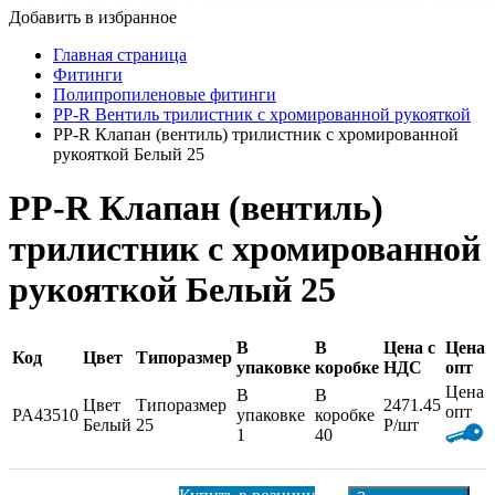
Добавить в избранное
Главная страница
Фитинги
Полипропиленовые фитинги
PP-R Вентиль трилистник с хромированной рукояткой
PP-R Клапан (вентиль) трилистник с хромированной
рукояткой Белый 25
PP-R Клапан (вентиль)
трилистник с хромированной
рукояткой Белый 25
В
В
Цена с
Цена
Код
Цвет
Типоразмер
упаковке
коробке
НДС
опт
Цена
В
В
Цвет
Типоразмер
2471.45
опт
PA43510
упаковке
коробке
Белый
25
Р/шт
1
40