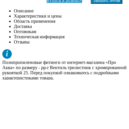
Купить в розницу
Заказать оптом
Описание
Характеристики и цены
Область применения
Доставка
Оптовикам
Техническая информация
Отзывы
Полипропиленовые фитинги от интернет-магазина «Про
Аква» по размеру -
pp-r Вентиль трилистник с хромированной
рукояткой 25
. Перед покупкой ознакомьтесь с подробными
характеристиками товара.
При общем заказе на сумму более 60 тыс. рублей, доставка по
Москве в пределах МКАД производится БЕСПЛАТНО!
Подробнее условия доставки в других регионах в разделе
«
Доставка
».
Чтобы купить
Полипропиленовые фитинги
или получить