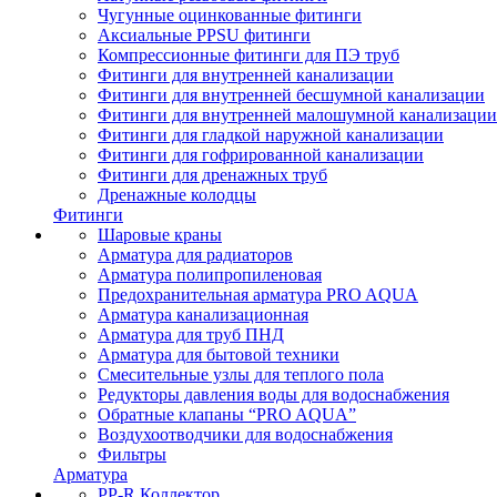
Чугунные оцинкованные фитинги
Аксиальные PPSU фитинги
Компрессионные фитинги для ПЭ труб
Фитинги для внутренней канализации
Фитинги для внутренней бесшумной канализации
Фитинги для внутренней малошумной канализации
Фитинги для гладкой наружной канализации
Фитинги для гофрированной канализации
Фитинги для дренажных труб
Дренажные колодцы
Фитинги
Шаровые краны
Арматура для радиаторов
Арматура полипропиленовая
Предохранительная арматура PRO AQUA
Арматура канализационная
Арматура для труб ПНД
Арматура для бытовой техники
Смесительные узлы для теплого пола
Редукторы давления воды для водоснабжения
Обратные клапаны “PRO AQUA”
Воздухоотводчики для водоснабжения
Фильтры
Арматура
PP-R Коллектор