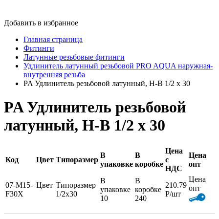
Добавить в избранное
Главная страница
Фитинги
Латунные резьбовые фитинги
Удлинитель латунный резьбовой PRO AQUA наружная-
внутренняя резьба
PA Удлинитель резьбовой латунный, Н-В 1/2 x 30
PA Удлинитель резьбовой
латунный, Н-В 1/2 x 30
Цена
В
В
Цена
Код
Цвет
Типоразмер
с
упаковке
коробке
опт
НДС
Цена
В
В
07-M15-
Цвет
Типоразмер
210.79
опт
упаковке
коробке
F30X
1/2x30
Р/шт
10
240