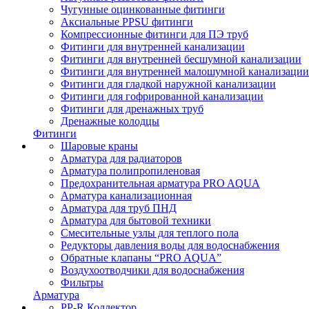
Чугунные оцинкованные фитинги
Аксиальные PPSU фитинги
Компрессионные фитинги для ПЭ труб
Фитинги для внутренней канализации
Фитинги для внутренней бесшумной канализации
Фитинги для внутренней малошумной канализации
Фитинги для гладкой наружной канализации
Фитинги для гофрированной канализации
Фитинги для дренажных труб
Дренажные колодцы
Фитинги
Шаровые краны
Арматура для радиаторов
Арматура полипропиленовая
Предохранительная арматура PRO AQUA
Арматура канализационная
Арматура для труб ПНД
Арматура для бытовой техники
Смесительные узлы для теплого пола
Редукторы давления воды для водоснабжения
Обратные клапаны “PRO AQUA”
Воздухоотводчики для водоснабжения
Фильтры
Арматура
PP-R Коллектор