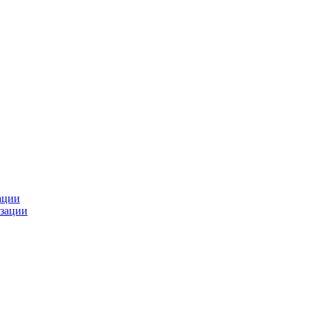
ации
зации