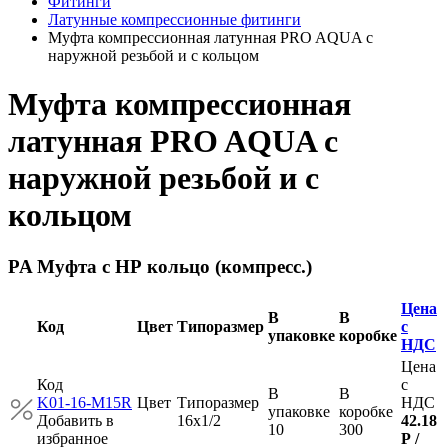
Фитинги
Латунные компрессионные фитинги
Муфта компрессионная латунная PRO AQUA с
наружной резьбой и с кольцом
Муфта компрессионная
латунная PRO AQUA с
наружной резьбой и с
кольцом
PA Муфта с НР кольцо (компресс.)
Цена
В
В
Код
Цвет
Типоразмер
с
упаковке
коробке
НДС
Цена
Код
с
В
В
K01-16-M15R
Цвет
Типоразмер
НДС
упаковке
коробке
Добавить в
16x1/2
42.18
10
300
избранное
Р
/