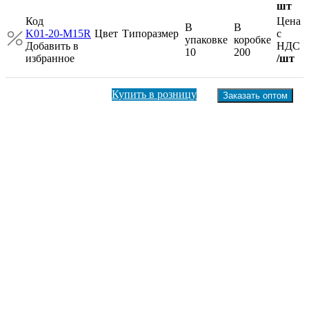
шт
Код
Цена
В
В
K01-20-M15R
Цвет
Типоразмер
с
упаковке
коробке
Добавить в
НДС
10
200
избранное
/шт
Купить в розницу
Заказать оптом
Описание
Характеристики и цены
Доставка
Оптовикам
Техническая информация
Отзывы
Муфта компрессионная латунная PRO AQUA с наружной
резьбой и с кольцом напрямую от производителя «Про Аква»
- это гарантия качества и надежности. Мы производим