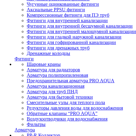
Чугунные оцинкованные фитинги
Аксиальные PPSU фитинги
Компрессионные фитинги для ПЭ труб
Фитинги для внутренней канализации
Фитинги для внутренней бесшумной канализации
Фитинги для внутренней малошумной канализации
Фитинги для гладкой наружной канализации
Фитинги для гофрированной канализации
Фитинги для дренажных труб
Дренажные колодцы
Фитинги
Шаровые краны
Арматура для радиаторов
Арматура полипропиленовая
Предохранительная арматура PRO AQUA
Арматура канализационная
Арматура для труб ПНД
Арматура для бытовой техники
Смесительные узлы для теплого пола
Редукторы давления воды для водоснабжения
Обратные клапаны “PRO AQUA”
Воздухоотводчики для водоснабжения
Фильтры
Арматура
PP-R Коллектор