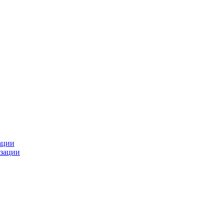
ации
зации