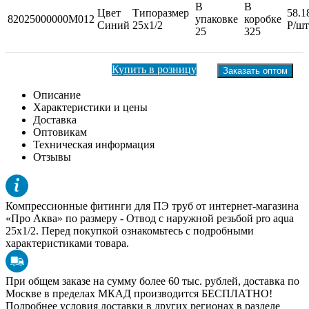
В
В
Цвет
Типоразмер
58.1
82025000000M012
упаковке
коробке
Синий
25x1/2
Р/шт
25
325
Купить в розницу
Заказать оптом
Описание
Характеристики и цены
Доставка
Оптовикам
Техническая информация
Отзывы
Компрессионные фитинги для ПЭ труб от интернет-магазина
«Про Аква» по размеру -
Отвод c наружной резьбой pro aqua
25x1/2
. Перед покупкой ознакомьтесь с подробными
характеристиками товара.
При общем заказе на сумму более 60 тыс. рублей, доставка по
Москве в пределах МКАД производится БЕСПЛАТНО!
Подробнее условия доставки в других регионах в разделе