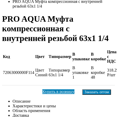
PRO AQUA Муфта компрессионная с внутренней
резьбой 63x1 1/4
PRO AQUA Муфта
компрессионная с
внутренней резьбой 63x1 1/4
Цена
В
В
Код
Цвет
Типоразмер
с
упаковке
коробке
НДС
В
В
Цвет
Типоразмер
318.2
72063000000F114
упаковке
коробке
Синий
63x1 1/4
Р/шт
1
48
Купить в розницу
Заказать оптом
Описание
Характеристики и цены
Область применения
Доставка