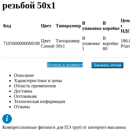
резьбой 50x1
Цен
В
В
Код
Цвет
Типоразмер
с
упаковке
коробке
НД
В
В
Цвет
Типоразмер
186.
71050000000M100
упаковке
коробке
Синий
50x1
Р/шт
1
80
Купить в розницу
Заказать оптом
Описание
Характеристики и цены
Область применения
Доставка
Оптовикам
Техническая информация
Отзывы
Компрессионные фитинги для ПЭ труб от интернет-магазина