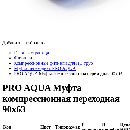
Добавить в избранное
Главная страница
Фитинги
Компрессионные фитинги для ПЭ труб
Муфта переходная PRO AQUA
PRO AQUA Муфта компрессионная переходная 90x63
PRO AQUA Муфта
компрессионная переходная
90x63
В
В
Цена
Код
Цвет
Типоразмер
упаковке
коробке
НД