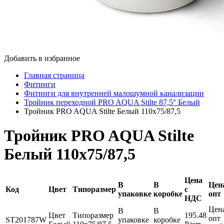
Добавить в избранное
Главная страница
Фитинги
Фитинги для внутренней малошумной канализации
Тройник переходной PRO AQUA Stilte 87,5° Белый
Тройник PRO AQUA Stilte Белый 110x75/87,5
Тройник PRO AQUA Stilte
Белый 110x75/87,5
Цена
В
В
Цен
Код
Цвет
Типоразмер
с
упаковке
коробке
опт
НДС
Цен
В
В
Цвет
Типоразмер
195.48
опт
ST201787W
упаковке
коробке