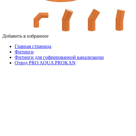
Добавить в избранное
Главная страница
Фитинги
Фитинги для гофрированной канализации
Отвод PRO AQUA PROKAN
Отвод PRO AQUA PROKAN SN 8 ID 300x45
Отвод PRO AQUA PROKAN
SN 8 ID 300x45
В
В
Цена с
Цен
Код
Цвет
Типоразмер
упаковке
коробке
НДС
опт
PPK
Цен
Цвет
В
В
23
Типоразмер
6821.29
опт
Оранжево-
упаковке
коробке
0300
ID 300x45
Р/шт
коричневый
1
1