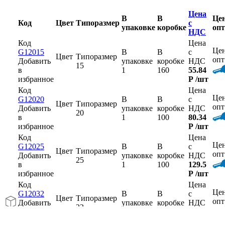
Цена
В
В
Це
Код
Цвет
Типоразмер
с
упаковке
коробке
опт
НДС
Код
Цена
Це
G12015
В
В
с
Цвет
Типоразмер
опт
Добавить
упаковке
коробке
НДС
15
в
1
160
55.84
избранное
Р
/шт
Код
Цена
Це
G12020
В
В
с
Цвет
Типоразмер
опт
Добавить
упаковке
коробке
НДС
20
в
1
100
80.34
избранное
Р
/шт
Код
Цена
Це
G12025
В
В
с
Цвет
Типоразмер
опт
Добавить
упаковке
коробке
НДС
25
в
1
100
129.5
избранное
Р
/шт
Код
Цена
Це
G12032
В
В
с
Цвет
Типоразмер
опт
Добавить
упаковке
коробке
НДС
32
в
1
1
259.82
избранное
Р
/шт