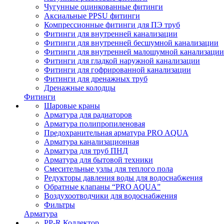
Чугунные оцинкованные фитинги
Аксиальные PPSU фитинги
Компрессионные фитинги для ПЭ труб
Фитинги для внутренней канализации
Фитинги для внутренней бесшумной канализации
Фитинги для внутренней малошумной канализации
Фитинги для гладкой наружной канализации
Фитинги для гофрированной канализации
Фитинги для дренажных труб
Дренажные колодцы
Фитинги
Шаровые краны
Арматура для радиаторов
Арматура полипропиленовая
Предохранительная арматура PRO AQUA
Арматура канализационная
Арматура для труб ПНД
Арматура для бытовой техники
Смесительные узлы для теплого пола
Редукторы давления воды для водоснабжения
Обратные клапаны “PRO AQUA”
Воздухоотводчики для водоснабжения
Фильтры
Арматура
PP-R Коллектор