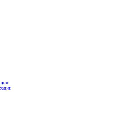
ации
зации