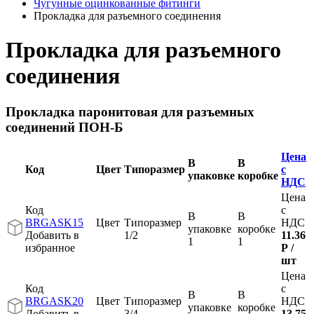
Чугунные оцинкованные фитинги
Прокладка для разъемного соединения
Прокладка для разъемного
соединения
Прокладка паронитовая для разъемных
соединений ПОН-Б
Цена
В
В
Код
Цвет
Типоразмер
с
упаковке
коробке
НДС
Цена
Код
с
В
В
BRGASK15
Цвет
Типоразмер
НДС
упаковке
коробке
Добавить в
1/2
11.36
1
1
избранное
Р
/
шт
Цена
Код
с
В
В
BRGASK20
Цвет
Типоразмер
НДС
упаковке
коробке
Добавить в
3/4
13.75