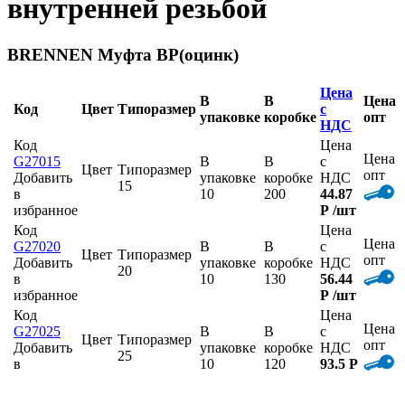
внутренней резьбой
BRENNEN Муфта ВР(оцинк)
Цена
В
В
Цена
Код
Цвет
Типоразмер
с
упаковке
коробке
опт
НДС
Код
Цена
Цена
G27015
В
В
с
Цвет
Типоразмер
опт
Добавить
упаковке
коробке
НДС
15
в
10
200
44.87
избранное
Р
/шт
Код
Цена
Цена
G27020
В
В
с
Цвет
Типоразмер
опт
Добавить
упаковке
коробке
НДС
20
в
10
130
56.44
избранное
Р
/шт
Код
Цена
Цена
G27025
В
В
с
Цвет
Типоразмер
опт
Добавить
упаковке
коробке
НДС
25
в
10
120
93.5 Р
избранное
/шт
Код
Цена