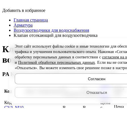
Добавить в избранное
Главная страница
Арматура
Воздухоотводчики для водоснабжения
Клапан отсекающий для воздухоотводчика
Клапан отсекающий для
Этот сайт использует файлы cookie и иные технологии для обесп
трафика и улучшения пользовательского опыта. Нажимая «Соглас
воздухоотводчика
обработку персональных данных в соответствии с
согласием на 
и
Политикой обработки персональных данных
. Если вы не согл
«Отказаться». Вы можете изменить свое решение позже в настро
PA Клапан отсекающий для воздухоотводчика
Согласен
Цена
В
В
Цена
Код
Цвет
Типоразмер
с
Отказаться
упаковке
коробке
опт
НДС
Код
Цена
Цена
CVA-M10
В
В
с
Цвет
Типоразмер
опт
Добавить
упаковке
коробке
НДС
3/8
в
20
650
94.57
избранное
Р
/шт