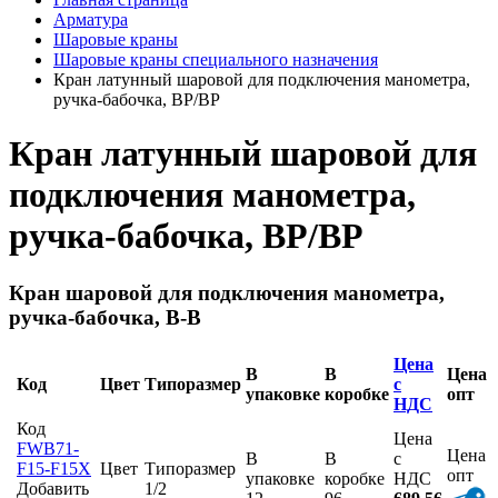
Арматура
Шаровые краны
Шаровые краны специального назначения
Кран латунный шаровой для подключения манометра,
ручка-бабочка, ВР/ВР
Кран латунный шаровой для
подключения манометра,
ручка-бабочка, ВР/ВР
Кран шаровой для подключения манометра,
ручка-бабочка, В-В
Цена
В
В
Цена
Код
Цвет
Типоразмер
с
упаковке
коробке
опт
НДС
Код
Цена
FWB71-
Цена
В
В
с
F15-F15X
Цвет
Типоразмер
опт
упаковке
коробке
НДС
Добавить
1/2