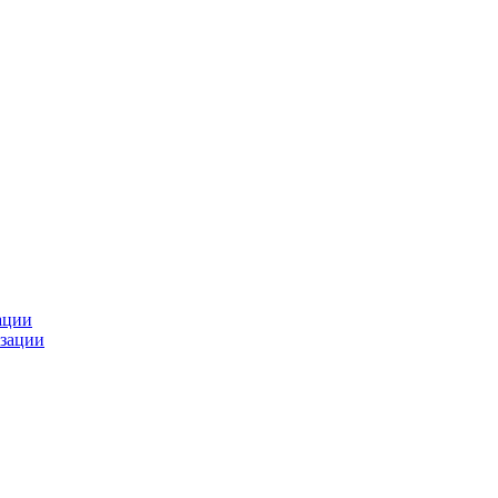
ации
зации