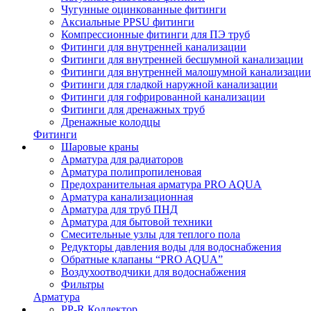
Чугунные оцинкованные фитинги
Аксиальные PPSU фитинги
Компрессионные фитинги для ПЭ труб
Фитинги для внутренней канализации
Фитинги для внутренней бесшумной канализации
Фитинги для внутренней малошумной канализации
Фитинги для гладкой наружной канализации
Фитинги для гофрированной канализации
Фитинги для дренажных труб
Дренажные колодцы
Фитинги
Шаровые краны
Арматура для радиаторов
Арматура полипропиленовая
Предохранительная арматура PRO AQUA
Арматура канализационная
Арматура для труб ПНД
Арматура для бытовой техники
Смесительные узлы для теплого пола
Редукторы давления воды для водоснабжения
Обратные клапаны “PRO AQUA”
Воздухоотводчики для водоснабжения
Фильтры
Арматура
PP-R Коллектор